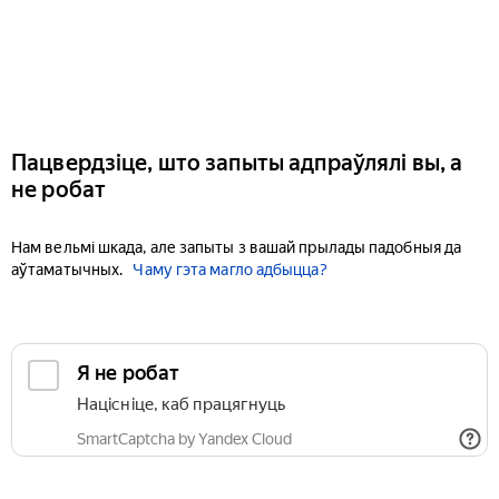
Пацвердзіце, што запыты адпраўлялі вы, а
не робат
Нам вельмі шкада, але запыты з вашай прылады падобныя да
аўтаматычных.
Чаму гэта магло адбыцца?
Я не робат
Націсніце, каб працягнуць
SmartCaptcha by Yandex Cloud