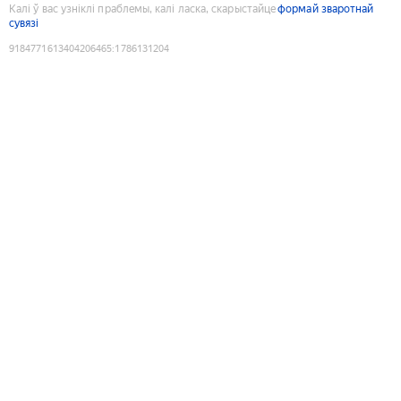
Калі ў вас узніклі праблемы, калі ласка, скарыстайце
формай зваротнай
сувязі
9184771613404206465
:
1786131204