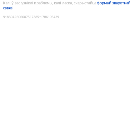
Калі ў вас узніклі праблемы, калі ласка, скарыстайце
формай зваротнай
сувязі
9183042606607517385
:
1786105439