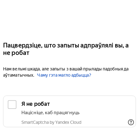
Пацвердзіце, што запыты адпраўлялі вы, а
не робат
Нам вельмі шкада, але запыты з вашай прылады падобныя да
аўтаматычных.
Чаму гэта магло адбыцца?
Я не робат
Націсніце, каб працягнуць
SmartCaptcha by Yandex Cloud