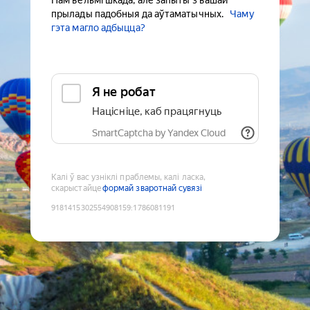
Нам вельмі шкада, але запыты з вашай
прылады падобныя да аўтаматычных.
Чаму
гэта магло адбыцца?
Я не робат
Націсніце, каб працягнуць
SmartCaptcha by Yandex Cloud
Калі ў вас узніклі праблемы, калі ласка,
скарыстайце
формай зваротнай сувязі
9181415302554908159
:
1786081191