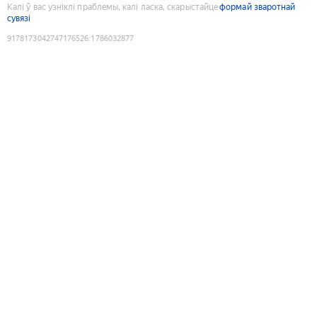
Калі ў вас узніклі праблемы, калі ласка, скарыстайце
формай зваротнай
сувязі
9178173042747176526
:
1786032877