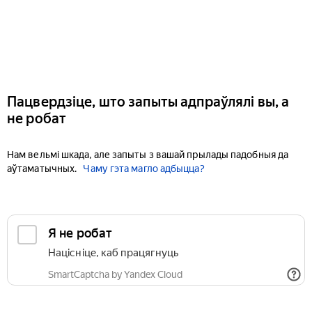
Пацвердзіце, што запыты адпраўлялі вы, а
не робат
Нам вельмі шкада, але запыты з вашай прылады падобныя да
аўтаматычных.
Чаму гэта магло адбыцца?
Я не робат
Націсніце, каб працягнуць
SmartCaptcha by Yandex Cloud