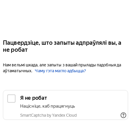
Пацвердзіце, што запыты адпраўлялі вы, а
не робат
Нам вельмі шкада, але запыты з вашай прылады падобныя да
аўтаматычных.
Чаму гэта магло адбыцца?
Я не робат
Націсніце, каб працягнуць
SmartCaptcha by Yandex Cloud