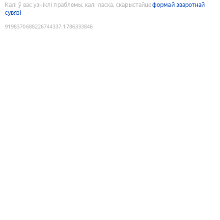
Калі ў вас узніклі праблемы, калі ласка, скарыстайце
формай зваротнай
сувязі
9198370688226744337
:
1786333846