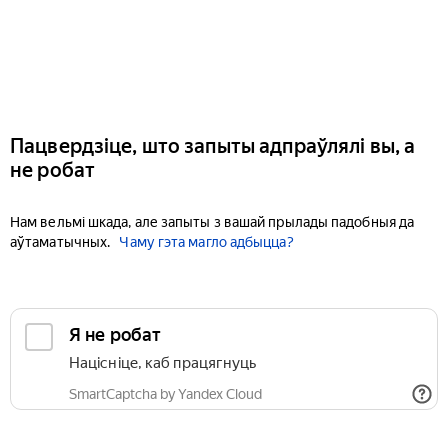
Пацвердзіце, што запыты адпраўлялі вы, а
не робат
Нам вельмі шкада, але запыты з вашай прылады падобныя да
аўтаматычных.
Чаму гэта магло адбыцца?
Я не робат
Націсніце, каб працягнуць
SmartCaptcha by Yandex Cloud