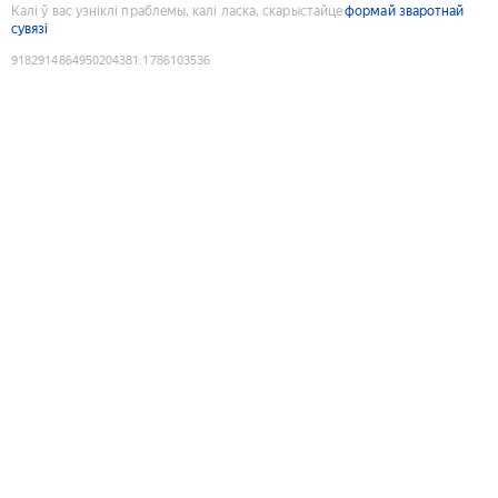
Калі ў вас узніклі праблемы, калі ласка, скарыстайце
формай зваротнай
сувязі
9182914864950204381
:
1786103536