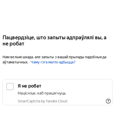
Пацвердзіце, што запыты адпраўлялі вы, а
не робат
Нам вельмі шкада, але запыты з вашай прылады падобныя да
аўтаматычных.
Чаму гэта магло адбыцца?
Я не робат
Націсніце, каб працягнуць
SmartCaptcha by Yandex Cloud