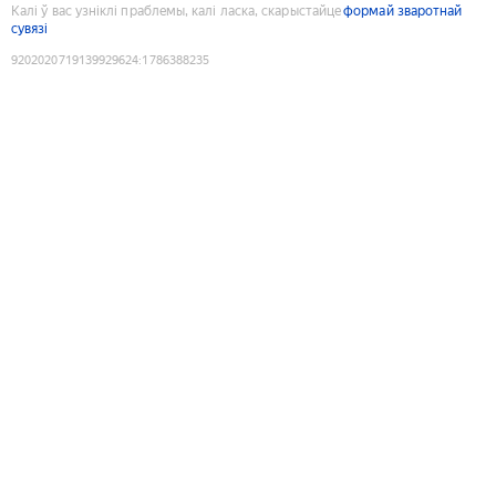
Калі ў вас узніклі праблемы, калі ласка, скарыстайце
формай зваротнай
сувязі
9202020719139929624
:
1786388235