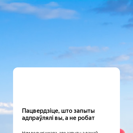
Пацвердзіце, што запыты
адпраўлялі вы, а не робат