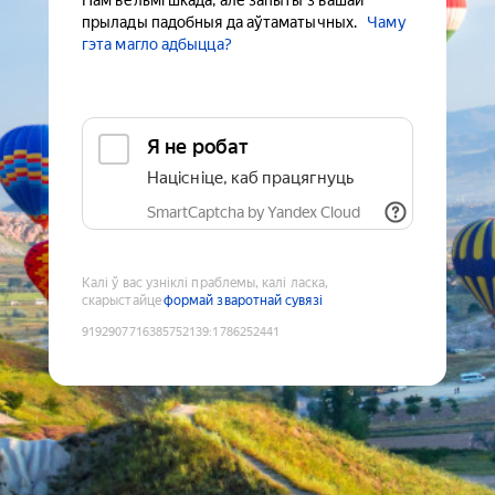
Нам вельмі шкада, але запыты з вашай
прылады падобныя да аўтаматычных.
Чаму
гэта магло адбыцца?
Я не робат
Націсніце, каб працягнуць
SmartCaptcha by Yandex Cloud
Калі ў вас узніклі праблемы, калі ласка,
скарыстайце
формай зваротнай сувязі
9192907716385752139
:
1786252441