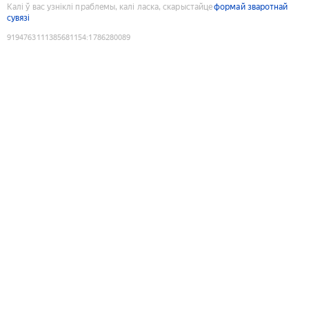
Калі ў вас узніклі праблемы, калі ласка, скарыстайце
формай зваротнай
сувязі
9194763111385681154
:
1786280089