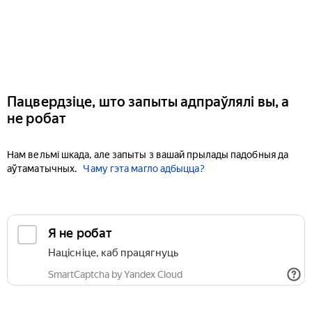
Пацвердзіце, што запыты адпраўлялі вы, а
не робат
Нам вельмі шкада, але запыты з вашай прылады падобныя да
аўтаматычных.
Чаму гэта магло адбыцца?
Я не робат
Націсніце, каб працягнуць
SmartCaptcha by Yandex Cloud