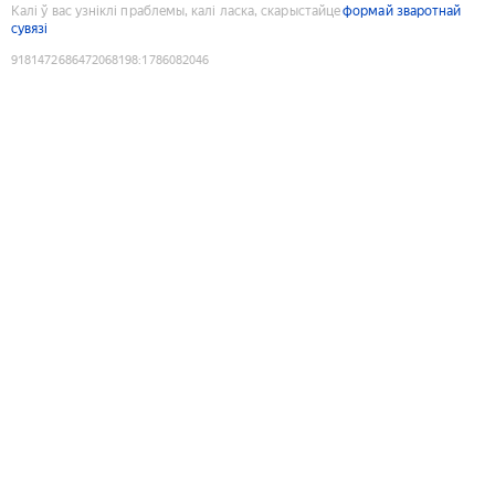
Калі ў вас узніклі праблемы, калі ласка, скарыстайце
формай зваротнай
сувязі
9181472686472068198
:
1786082046