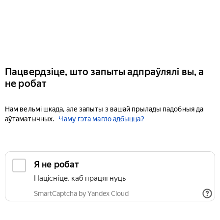
Пацвердзіце, што запыты адпраўлялі вы, а
не робат
Нам вельмі шкада, але запыты з вашай прылады падобныя да
аўтаматычных.
Чаму гэта магло адбыцца?
Я не робат
Націсніце, каб працягнуць
SmartCaptcha by Yandex Cloud