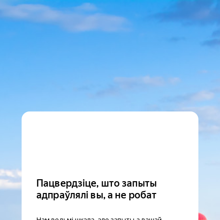
Пацвердзіце, што запыты
адпраўлялі вы, а не робат