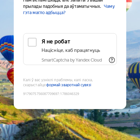
Нам вельмі шкада, але запыты з вашай
прылады падобныя да аўтаматычных.
Чаму
гэта магло адбыцца?
Я не робат
Націсніце, каб працягнуць
SmartCaptcha by Yandex Cloud
Калі ў вас узніклі праблемы, калі ласка,
скарыстайце
формай зваротнай сувязі
9179075756087709697
:
1786046329