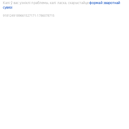
Калі ў вас узніклі праблемы, калі ласка, скарыстайце
формай зваротнай
сувязі
9181249189661527171
:
1786078715