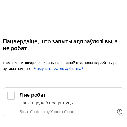
Пацвердзіце, што запыты адпраўлялі вы, а
не робат
Нам вельмі шкада, але запыты з вашай прылады падобныя да
аўтаматычных.
Чаму гэта магло адбыцца?
Я не робат
Націсніце, каб працягнуць
SmartCaptcha by Yandex Cloud