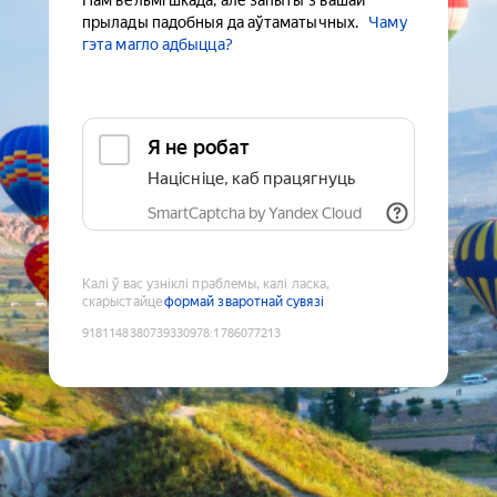
Нам вельмі шкада, але запыты з вашай
прылады падобныя да аўтаматычных.
Чаму
гэта магло адбыцца?
Я не робат
Націсніце, каб працягнуць
SmartCaptcha by Yandex Cloud
Калі ў вас узніклі праблемы, калі ласка,
скарыстайце
формай зваротнай сувязі
9181148380739330978
:
1786077213