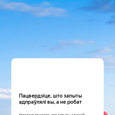
Пацвердзіце, што запыты
адпраўлялі вы, а не робат