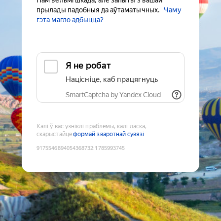
Нам вельмі шкада, але запыты з вашай
прылады падобныя да аўтаматычных.
Чаму
гэта магло адбыцца?
Я не робат
Націсніце, каб працягнуць
SmartCaptcha by Yandex Cloud
Калі ў вас узніклі праблемы, калі ласка,
скарыстайце
формай зваротнай сувязі
9175546894054368732
:
1785993745