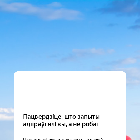
Пацвердзіце, што запыты
адпраўлялі вы, а не робат