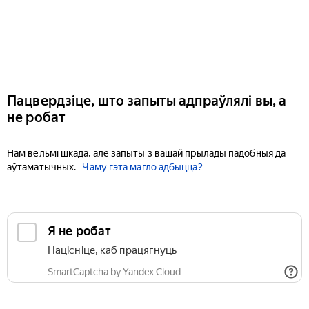
Пацвердзіце, што запыты адпраўлялі вы, а
не робат
Нам вельмі шкада, але запыты з вашай прылады падобныя да
аўтаматычных.
Чаму гэта магло адбыцца?
Я не робат
Націсніце, каб працягнуць
SmartCaptcha by Yandex Cloud