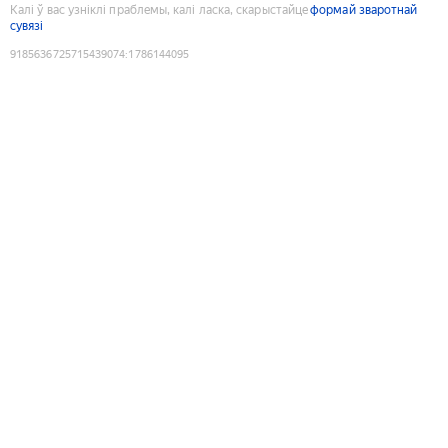
Калі ў вас узніклі праблемы, калі ласка, скарыстайце
формай зваротнай
сувязі
9185636725715439074
:
1786144095