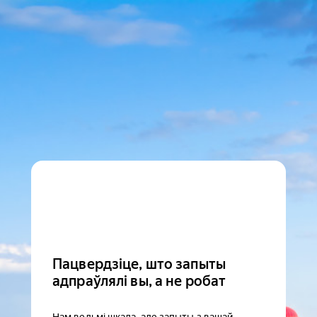
Пацвердзіце, што запыты
адпраўлялі вы, а не робат