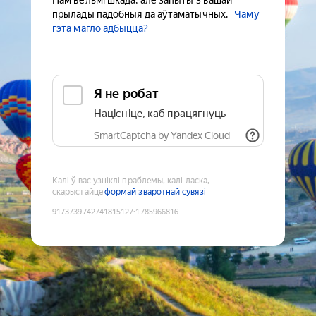
Нам вельмі шкада, але запыты з вашай
прылады падобныя да аўтаматычных.
Чаму
гэта магло адбыцца?
Я не робат
Націсніце, каб працягнуць
SmartCaptcha by Yandex Cloud
Калі ў вас узніклі праблемы, калі ласка,
скарыстайце
формай зваротнай сувязі
9173739742741815127
:
1785966816