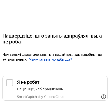
Пацвердзіце, што запыты адпраўлялі вы, а
не робат
Нам вельмі шкада, але запыты з вашай прылады падобныя да
аўтаматычных.
Чаму гэта магло адбыцца?
Я не робат
Націсніце, каб працягнуць
SmartCaptcha by Yandex Cloud