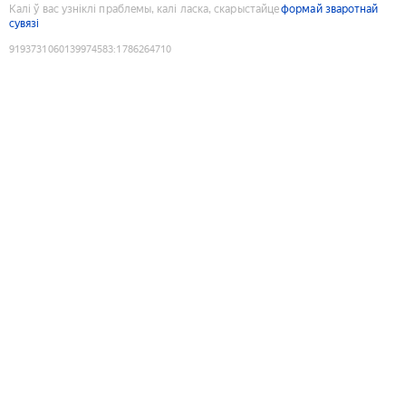
Калі ў вас узніклі праблемы, калі ласка, скарыстайце
формай зваротнай
сувязі
9193731060139974583
:
1786264710