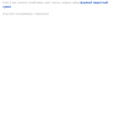
Калі ў вас узніклі праблемы, калі ласка, скарыстайце
формай зваротнай
сувязі
9182180118183994925
:
1786092587