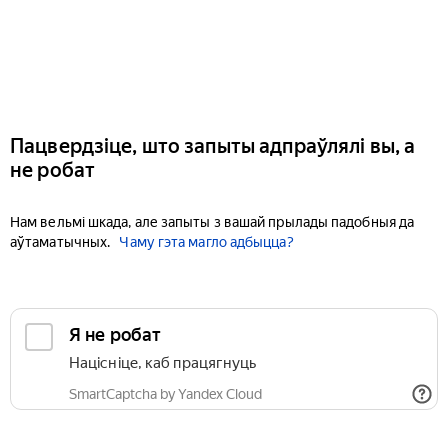
Пацвердзіце, што запыты адпраўлялі вы, а
не робат
Нам вельмі шкада, але запыты з вашай прылады падобныя да
аўтаматычных.
Чаму гэта магло адбыцца?
Я не робат
Націсніце, каб працягнуць
SmartCaptcha by Yandex Cloud