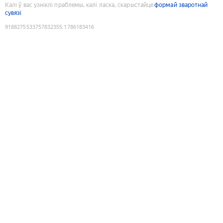
Калі ў вас узніклі праблемы, калі ласка, скарыстайце
формай зваротнай
сувязі
9188275533757832355
:
1786183416