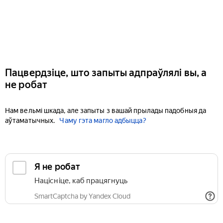
Пацвердзіце, што запыты адпраўлялі вы, а
не робат
Нам вельмі шкада, але запыты з вашай прылады падобныя да
аўтаматычных.
Чаму гэта магло адбыцца?
Я не робат
Націсніце, каб працягнуць
SmartCaptcha by Yandex Cloud