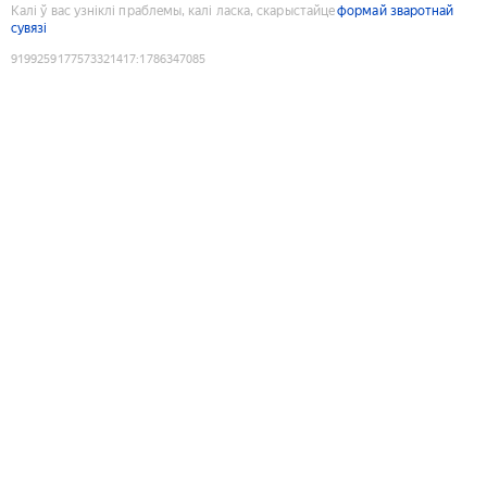
Калі ў вас узніклі праблемы, калі ласка, скарыстайце
формай зваротнай
сувязі
9199259177573321417
:
1786347085