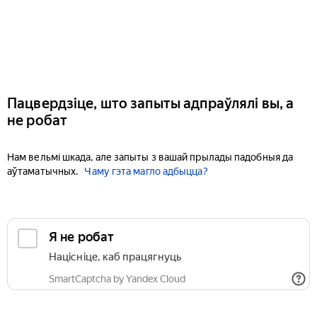
Пацвердзіце, што запыты адпраўлялі вы, а
не робат
Нам вельмі шкада, але запыты з вашай прылады падобныя да
аўтаматычных.
Чаму гэта магло адбыцца?
Я не робат
Націсніце, каб працягнуць
SmartCaptcha by Yandex Cloud