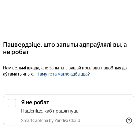
Пацвердзіце, што запыты адпраўлялі вы, а
не робат
Нам вельмі шкада, але запыты з вашай прылады падобныя да
аўтаматычных.
Чаму гэта магло адбыцца?
Я не робат
Націсніце, каб працягнуць
SmartCaptcha by Yandex Cloud