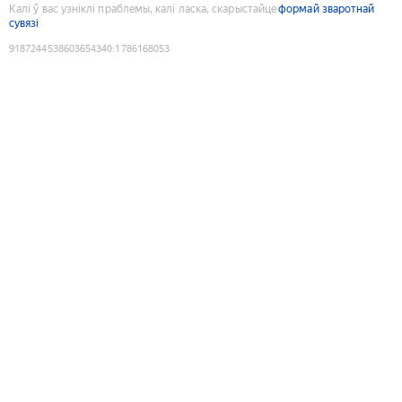
Калі ў вас узніклі праблемы, калі ласка, скарыстайце
формай зваротнай
сувязі
9187244538603654340
:
1786168053