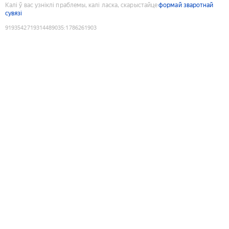
Калі ў вас узніклі праблемы, калі ласка, скарыстайце
формай зваротнай
сувязі
9193542719314489035
:
1786261903