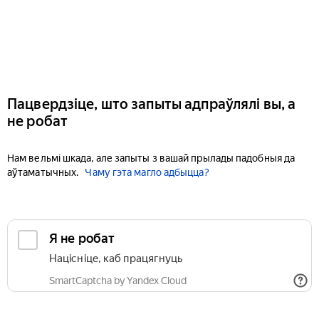
Пацвердзіце, што запыты адпраўлялі вы, а
не робат
Нам вельмі шкада, але запыты з вашай прылады падобныя да
аўтаматычных.
Чаму гэта магло адбыцца?
Я не робат
Націсніце, каб працягнуць
SmartCaptcha by Yandex Cloud