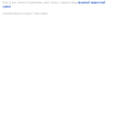
Калі ў вас узніклі праблемы, калі ласка, скарыстайце
формай зваротнай
сувязі
9184958382474153825
:
1786133987