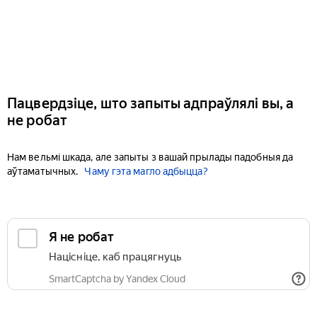
Пацвердзіце, што запыты адпраўлялі вы, а
не робат
Нам вельмі шкада, але запыты з вашай прылады падобныя да
аўтаматычных.
Чаму гэта магло адбыцца?
Я не робат
Націсніце, каб працягнуць
SmartCaptcha by Yandex Cloud