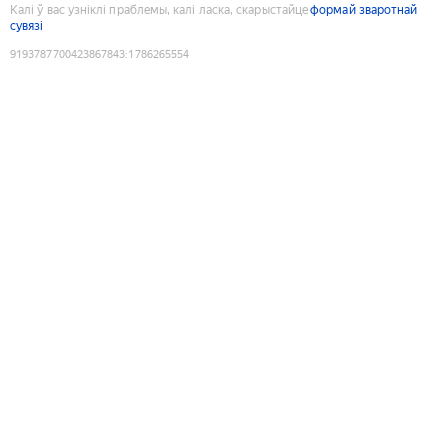
Калі ў вас узніклі праблемы, калі ласка, скарыстайце
формай зваротнай
сувязі
9193787700423867843
:
1786265554