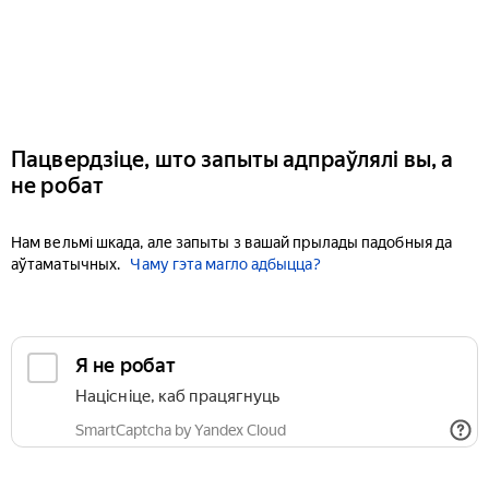
Пацвердзіце, што запыты адпраўлялі вы, а
не робат
Нам вельмі шкада, але запыты з вашай прылады падобныя да
аўтаматычных.
Чаму гэта магло адбыцца?
Я не робат
Націсніце, каб працягнуць
SmartCaptcha by Yandex Cloud