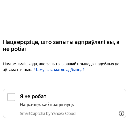
Пацвердзіце, што запыты адпраўлялі вы, а
не робат
Нам вельмі шкада, але запыты з вашай прылады падобныя да
аўтаматычных.
Чаму гэта магло адбыцца?
Я не робат
Націсніце, каб працягнуць
SmartCaptcha by Yandex Cloud