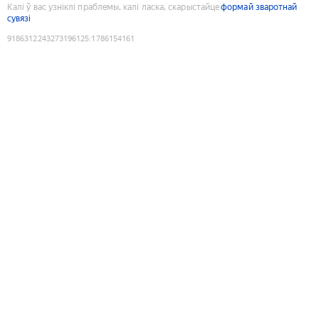
Калі ў вас узніклі праблемы, калі ласка, скарыстайце
формай зваротнай
сувязі
9186312243273196125
:
1786154161