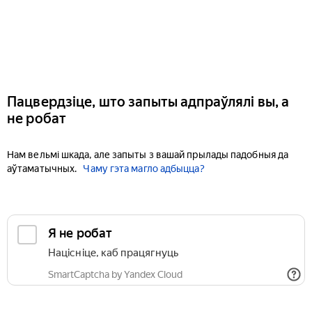
Пацвердзіце, што запыты адпраўлялі вы, а
не робат
Нам вельмі шкада, але запыты з вашай прылады падобныя да
аўтаматычных.
Чаму гэта магло адбыцца?
Я не робат
Націсніце, каб працягнуць
SmartCaptcha by Yandex Cloud