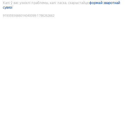
Калі ў вас узніклі праблемы, калі ласка, скарыстайце
формай зваротнай
сувязі
9193593666014040099
:
1786262662