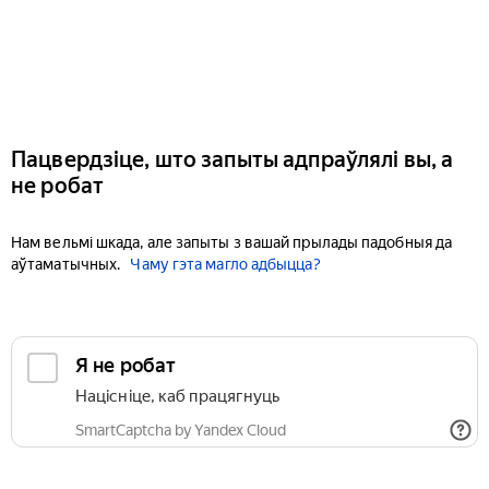
Пацвердзіце, што запыты адпраўлялі вы, а
не робат
Нам вельмі шкада, але запыты з вашай прылады падобныя да
аўтаматычных.
Чаму гэта магло адбыцца?
Я не робат
Націсніце, каб працягнуць
SmartCaptcha by Yandex Cloud