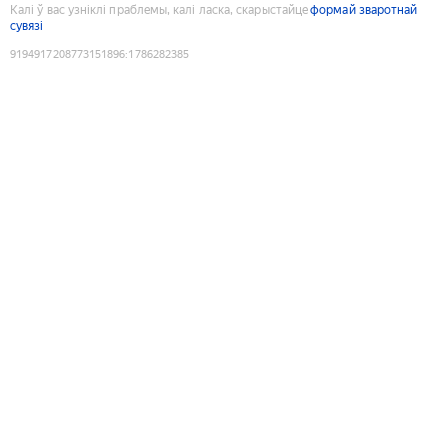
Калі ў вас узніклі праблемы, калі ласка, скарыстайце
формай зваротнай
сувязі
9194917208773151896
:
1786282385