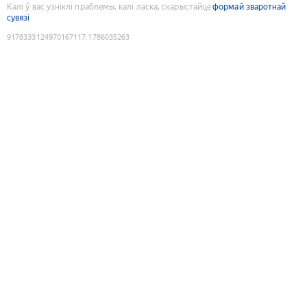
Калі ў вас узніклі праблемы, калі ласка, скарыстайце
формай зваротнай
сувязі
9178333124970167117
:
1786035263