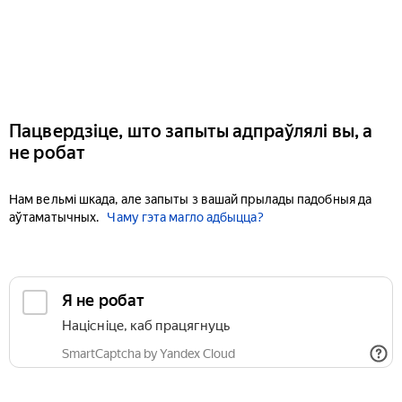
Пацвердзіце, што запыты адпраўлялі вы, а
не робат
Нам вельмі шкада, але запыты з вашай прылады падобныя да
аўтаматычных.
Чаму гэта магло адбыцца?
Я не робат
Націсніце, каб працягнуць
SmartCaptcha by Yandex Cloud