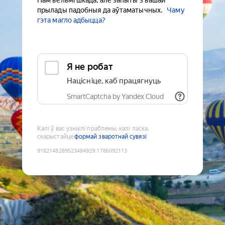
Нам вельмі шкада, але запыты з вашай
прылады падобныя да аўтаматычных.
Чаму
гэта магло адбыцца?
Я не робат
Націсніце, каб працягнуць
SmartCaptcha by Yandex Cloud
Калі ў вас узніклі праблемы, калі ласка,
скарыстайце
формай зваротнай сувязі
9182148289523484929
:
1786092113