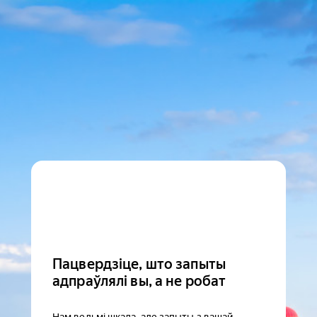
Пацвердзіце, што запыты
адпраўлялі вы, а не робат