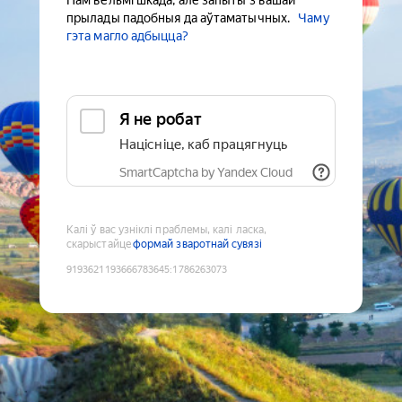
Нам вельмі шкада, але запыты з вашай
прылады падобныя да аўтаматычных.
Чаму
гэта магло адбыцца?
Я не робат
Націсніце, каб працягнуць
SmartCaptcha by Yandex Cloud
Калі ў вас узніклі праблемы, калі ласка,
скарыстайце
формай зваротнай сувязі
9193621193666783645
:
1786263073