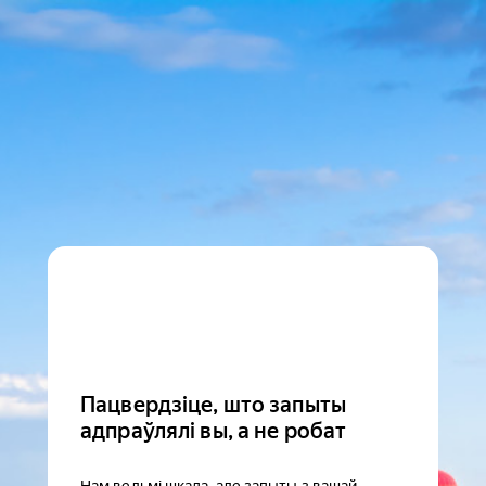
Пацвердзіце, што запыты
адпраўлялі вы, а не робат