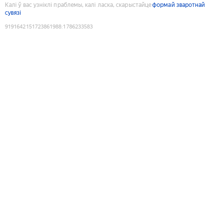
Калі ў вас узніклі праблемы, калі ласка, скарыстайце
формай зваротнай
сувязі
9191642151723861988
:
1786233583