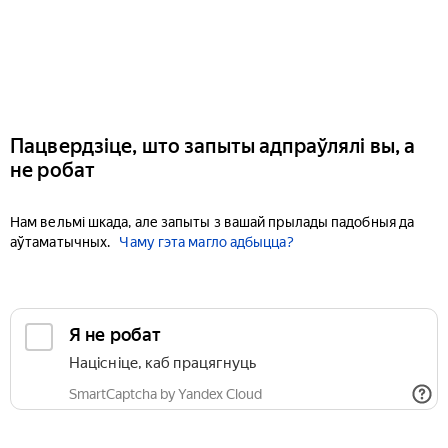
Пацвердзіце, што запыты адпраўлялі вы, а
не робат
Нам вельмі шкада, але запыты з вашай прылады падобныя да
аўтаматычных.
Чаму гэта магло адбыцца?
Я не робат
Націсніце, каб працягнуць
SmartCaptcha by Yandex Cloud