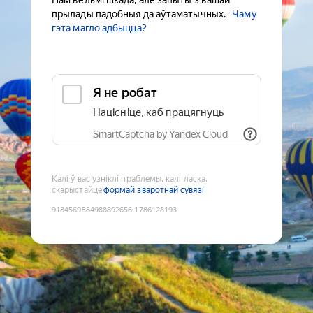
Нам вельмі шкада, але запыты з вашай
прылады падобныя да аўтаматычных.
Чаму
гэта магло адбыцца?
Я не робат
Націсніце, каб працягнуць
SmartCaptcha by Yandex Cloud
Калі ў вас узніклі праблемы, калі ласка,
скарыстайце
формай зваротнай сувязі
9184569584988892656
:
1786128193