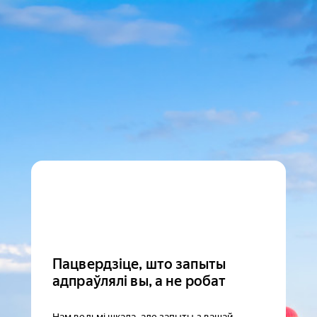
Пацвердзіце, што запыты
адпраўлялі вы, а не робат