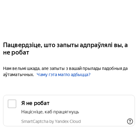
Пацвердзіце, што запыты адпраўлялі вы, а
не робат
Нам вельмі шкада, але запыты з вашай прылады падобныя да
аўтаматычных.
Чаму гэта магло адбыцца?
Я не робат
Націсніце, каб працягнуць
SmartCaptcha by Yandex Cloud