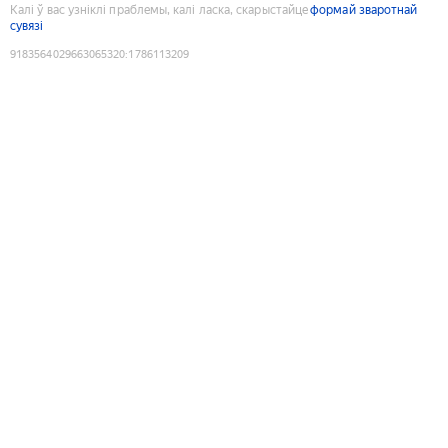
Калі ў вас узніклі праблемы, калі ласка, скарыстайце
формай зваротнай
сувязі
9183564029663065320
:
1786113209