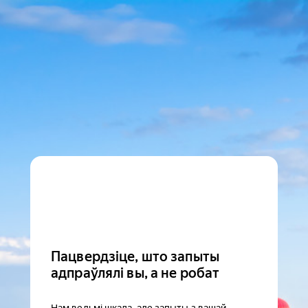
Пацвердзіце, што запыты
адпраўлялі вы, а не робат