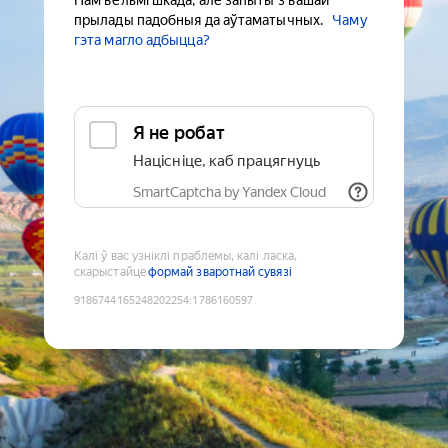
Нам вельмі шкада, але запыты з вашай
прылады падобныя да аўтаматычных.
Чаму
гэта магло адбыцца?
Я не робат
Націсніце, каб працягнуць
SmartCaptcha by Yandex Cloud
Калі ў вас узніклі праблемы, калі ласка,
скарыстайце
формай зваротнай сувязі
9186744165248202254
:
1786160597