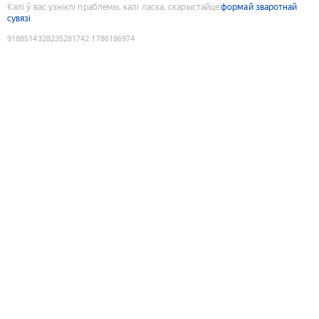
Калі ў вас узніклі праблемы, калі ласка, скарыстайце
формай зваротнай
сувязі
9188514328235281742
:
1786186974