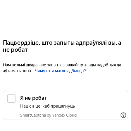
Пацвердзіце, што запыты адпраўлялі вы, а
не робат
Нам вельмі шкада, але запыты з вашай прылады падобныя да
аўтаматычных.
Чаму гэта магло адбыцца?
Я не робат
Націсніце, каб працягнуць
SmartCaptcha by Yandex Cloud