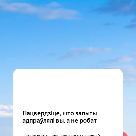
Пацвердзіце, што запыты
адпраўлялі вы, а не робат