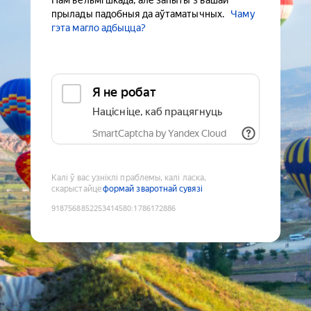
Нам вельмі шкада, але запыты з вашай
прылады падобныя да аўтаматычных.
Чаму
гэта магло адбыцца?
Я не робат
Націсніце, каб працягнуць
SmartCaptcha by Yandex Cloud
Калі ў вас узніклі праблемы, калі ласка,
скарыстайце
формай зваротнай сувязі
9187568852253414580
:
1786172886