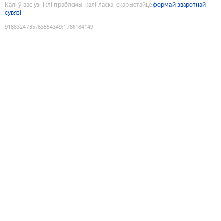
Калі ў вас узніклі праблемы, калі ласка, скарыстайце
формай зваротнай
сувязі
9188324735763554349
:
1786184149