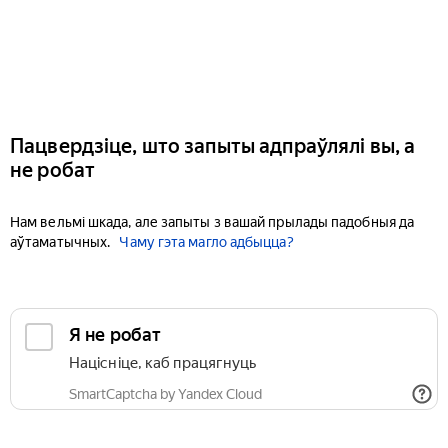
Пацвердзіце, што запыты адпраўлялі вы, а
не робат
Нам вельмі шкада, але запыты з вашай прылады падобныя да
аўтаматычных.
Чаму гэта магло адбыцца?
Я не робат
Націсніце, каб працягнуць
SmartCaptcha by Yandex Cloud