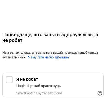
Пацвердзіце, што запыты адпраўлялі вы, а
не робат
Нам вельмі шкада, але запыты з вашай прылады падобныя да
аўтаматычных.
Чаму гэта магло адбыцца?
Я не робат
Націсніце, каб працягнуць
SmartCaptcha by Yandex Cloud