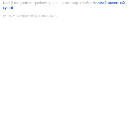
Калі ў вас узніклі праблемы, калі ласка, скарыстайце
формай зваротнай
сувязі
9182521399909159934
:
1786097673