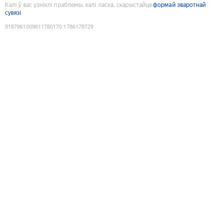
Калі ў вас узніклі праблемы, калі ласка, скарыстайце
формай зваротнай
сувязі
9187961009611780170
:
1786178729