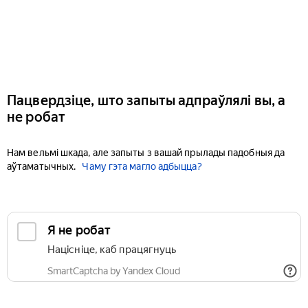
Пацвердзіце, што запыты адпраўлялі вы, а
не робат
Нам вельмі шкада, але запыты з вашай прылады падобныя да
аўтаматычных.
Чаму гэта магло адбыцца?
Я не робат
Націсніце, каб працягнуць
SmartCaptcha by Yandex Cloud