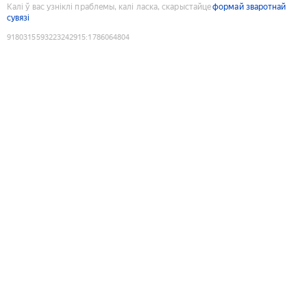
Калі ў вас узніклі праблемы, калі ласка, скарыстайце
формай зваротнай
сувязі
9180315593223242915
:
1786064804