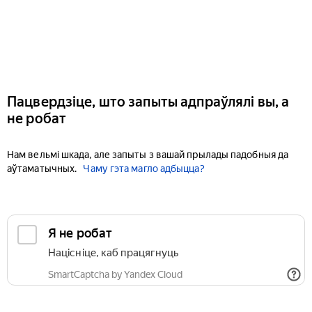
Пацвердзіце, што запыты адпраўлялі вы, а
не робат
Нам вельмі шкада, але запыты з вашай прылады падобныя да
аўтаматычных.
Чаму гэта магло адбыцца?
Я не робат
Націсніце, каб працягнуць
SmartCaptcha by Yandex Cloud