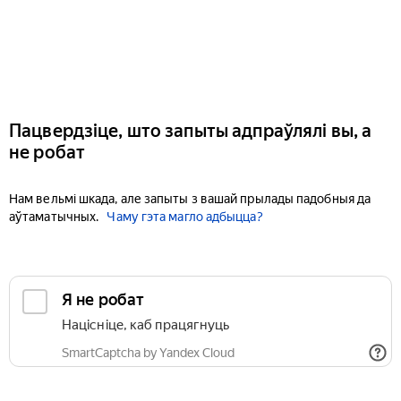
Пацвердзіце, што запыты адпраўлялі вы, а
не робат
Нам вельмі шкада, але запыты з вашай прылады падобныя да
аўтаматычных.
Чаму гэта магло адбыцца?
Я не робат
Націсніце, каб працягнуць
SmartCaptcha by Yandex Cloud