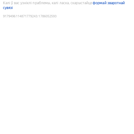
Калі ў вас узніклі праблемы, калі ласка, скарыстайце
формай зваротнай
сувязі
9179496114871779243
:
1786052593