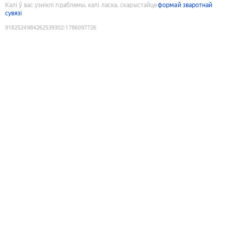
Калі ў вас узніклі праблемы, калі ласка, скарыстайце
формай зваротнай
сувязі
9182524984262539302
:
1786097726