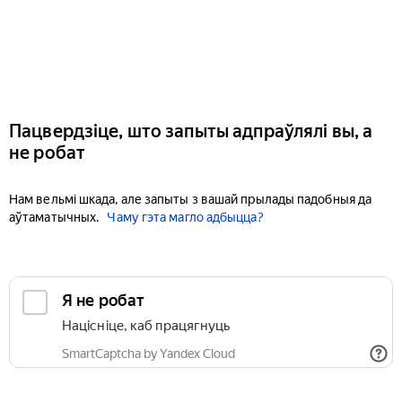
Пацвердзіце, што запыты адпраўлялі вы, а
не робат
Нам вельмі шкада, але запыты з вашай прылады падобныя да
аўтаматычных.
Чаму гэта магло адбыцца?
Я не робат
Націсніце, каб працягнуць
SmartCaptcha by Yandex Cloud