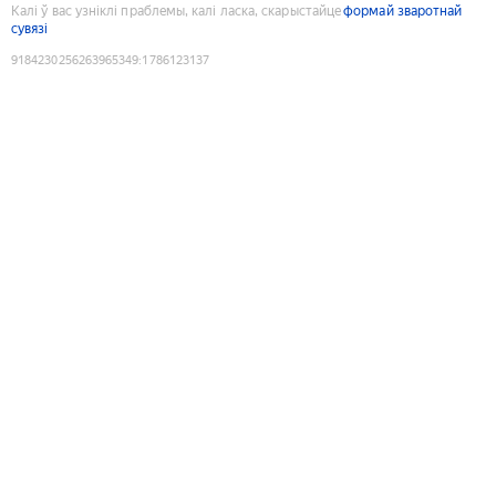
Калі ў вас узніклі праблемы, калі ласка, скарыстайце
формай зваротнай
сувязі
9184230256263965349
:
1786123137