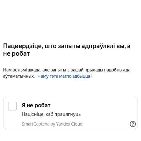
Пацвердзіце, што запыты адпраўлялі вы, а
не робат
Нам вельмі шкада, але запыты з вашай прылады падобныя да
аўтаматычных.
Чаму гэта магло адбыцца?
Я не робат
Націсніце, каб працягнуць
SmartCaptcha by Yandex Cloud