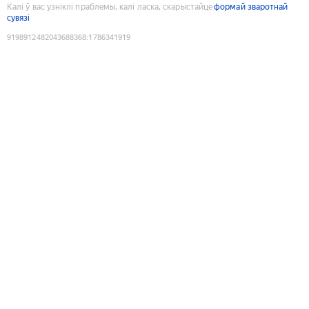
Калі ў вас узніклі праблемы, калі ласка, скарыстайце
формай зваротнай
сувязі
9198912482043688368
:
1786341919