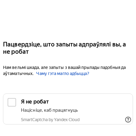
Пацвердзіце, што запыты адпраўлялі вы, а
не робат
Нам вельмі шкада, але запыты з вашай прылады падобныя да
аўтаматычных.
Чаму гэта магло адбыцца?
Я не робат
Націсніце, каб працягнуць
SmartCaptcha by Yandex Cloud