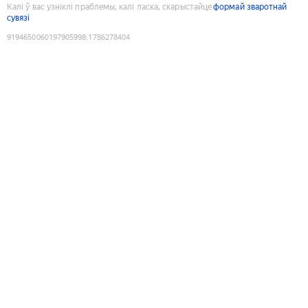
Калі ў вас узніклі праблемы, калі ласка, скарыстайце
формай зваротнай
сувязі
9194650060197905998
:
1786278404