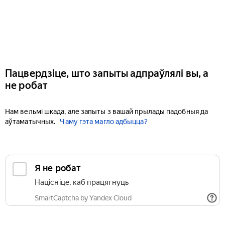
Пацвердзіце, што запыты адпраўлялі вы, а
не робат
Нам вельмі шкада, але запыты з вашай прылады падобныя да
аўтаматычных.
Чаму гэта магло адбыцца?
Я не робат
Націсніце, каб працягнуць
SmartCaptcha by Yandex Cloud