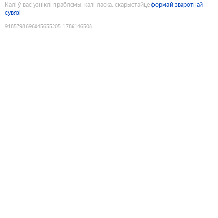
Калі ў вас узніклі праблемы, калі ласка, скарыстайце
формай зваротнай
сувязі
9185798696045655205
:
1786146508