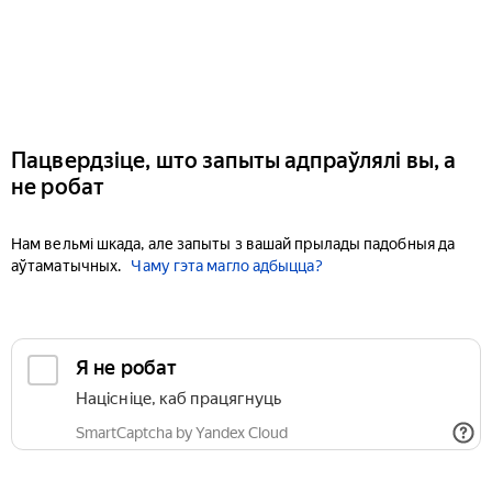
Пацвердзіце, што запыты адпраўлялі вы, а
не робат
Нам вельмі шкада, але запыты з вашай прылады падобныя да
аўтаматычных.
Чаму гэта магло адбыцца?
Я не робат
Націсніце, каб працягнуць
SmartCaptcha by Yandex Cloud