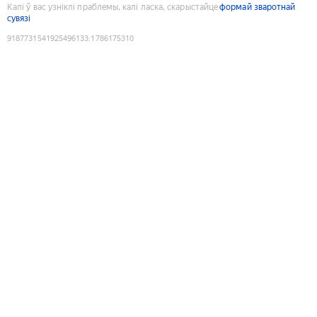
Калі ў вас узніклі праблемы, калі ласка, скарыстайце
формай зваротнай
сувязі
9187731541925496133
:
1786175310