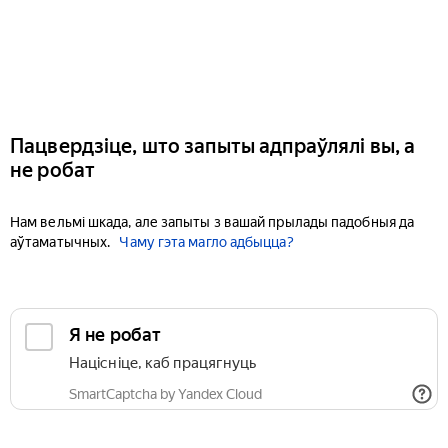
Пацвердзіце, што запыты адпраўлялі вы, а
не робат
Нам вельмі шкада, але запыты з вашай прылады падобныя да
аўтаматычных.
Чаму гэта магло адбыцца?
Я не робат
Націсніце, каб працягнуць
SmartCaptcha by Yandex Cloud