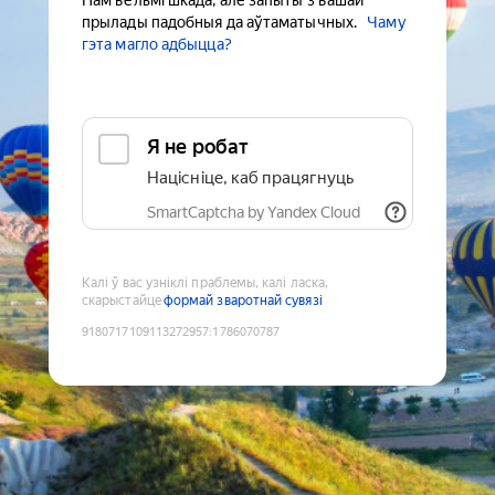
Нам вельмі шкада, але запыты з вашай
прылады падобныя да аўтаматычных.
Чаму
гэта магло адбыцца?
Я не робат
Націсніце, каб працягнуць
SmartCaptcha by Yandex Cloud
Калі ў вас узніклі праблемы, калі ласка,
скарыстайце
формай зваротнай сувязі
9180717109113272957
:
1786070787