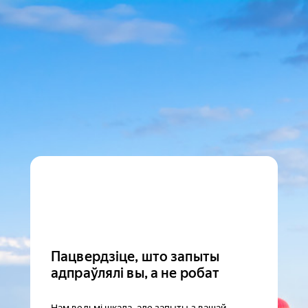
Пацвердзіце, што запыты
адпраўлялі вы, а не робат