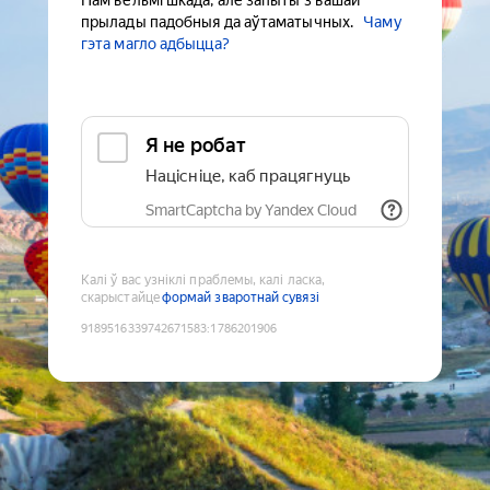
Нам вельмі шкада, але запыты з вашай
прылады падобныя да аўтаматычных.
Чаму
гэта магло адбыцца?
Я не робат
Націсніце, каб працягнуць
SmartCaptcha by Yandex Cloud
Калі ў вас узніклі праблемы, калі ласка,
скарыстайце
формай зваротнай сувязі
9189516339742671583
:
1786201906