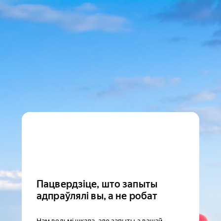
Пацвердзіце, што запыты
адпраўлялі вы, а не робат