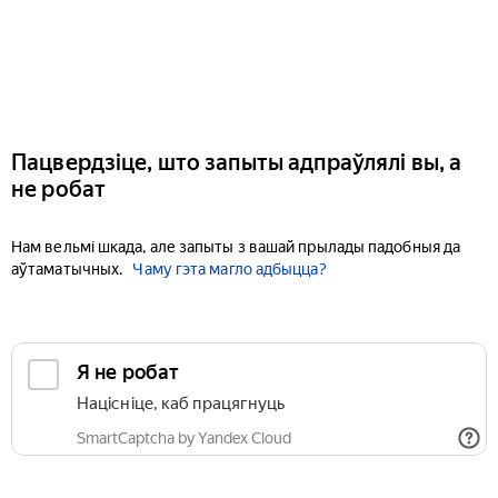
Пацвердзіце, што запыты адпраўлялі вы, а
не робат
Нам вельмі шкада, але запыты з вашай прылады падобныя да
аўтаматычных.
Чаму гэта магло адбыцца?
Я не робат
Націсніце, каб працягнуць
SmartCaptcha by Yandex Cloud