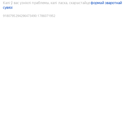
Калі ў вас узніклі праблемы, калі ласка, скарыстайце
формай зваротнай
сувязі
9180795294296473490
:
1786071952